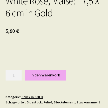
White Rose, Maße: 17,5 X
6 cm in Gold
5,80
€
White
In den Warenkorb
Rose,
Maße:
17,5
X
Kategorie:
Stuck in GOLD
Schlagwörter:
Gipsstuck
,
Relief
,
Stuckelement
,
Stuckornament
6