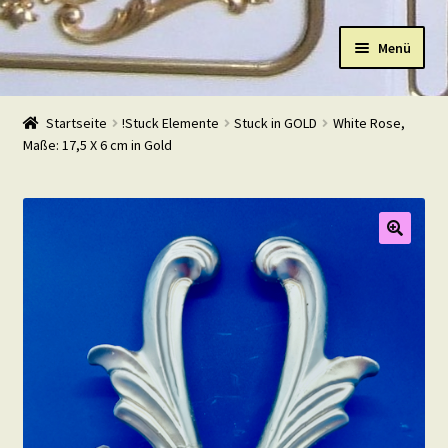
Zur
Zum
Menü
Navigation
Inhalt
springen
springen
Start
Startseite
!Stuck Elemente
Stuck in GOLD
White Rose,
Maße: 17,5 X 6 cm in Gold
Shop
Warenkorb
Mein Konto
Kasse
Beispiele
Kontakt