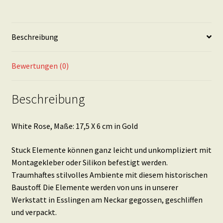
cm
in
Gold
Beschreibung
Menge
Bewertungen (0)
Beschreibung
White Rose, Maße: 17,5 X 6 cm in Gold
Stuck Elemente können ganz leicht und unkompliziert mit
Montagekleber oder Silikon befestigt werden.
Traumhaftes stilvolles Ambiente mit diesem historischen
Baustoff. Die Elemente werden von uns in unserer
Werkstatt in Esslingen am Neckar gegossen, geschliffen
und verpackt.