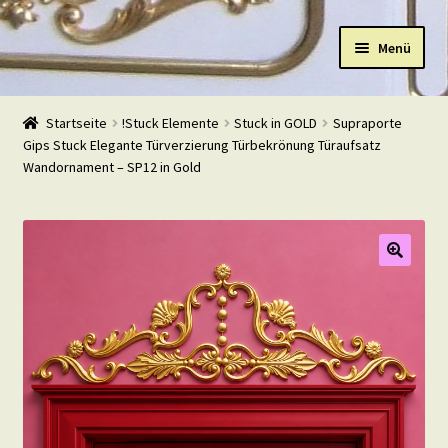
Zur
Zum
Menü
Navigation
Inhalt
springen
springen
Start
Startseite
!Stuck Elemente
Stuck in GOLD
Supraporte
Gips Stuck Elegante Türverzierung Türbekrönung Türaufsatz
Shop
Wandornament – SP12 in Gold
Warenkorb
Mein Konto
Kasse
Beispiele
Kontakt