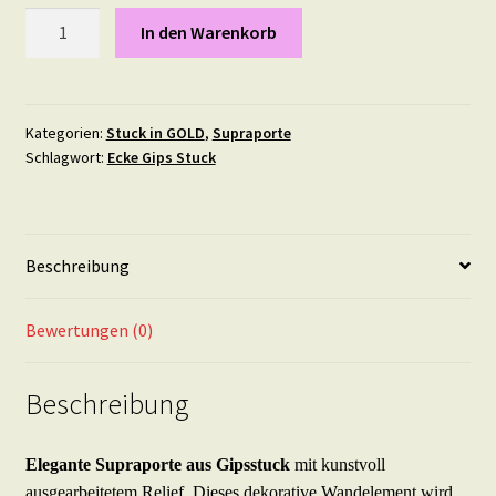
Supraporte
In den Warenkorb
Gips
Stuck
Elegante
Türverzierung
Kategorien:
Stuck in GOLD
,
Supraporte
Schlagwort:
Ecke Gips Stuck
Türbekrönung
Türaufsatz
Wandornament
-
Beschreibung
SP12
in
Gold
Bewertungen (0)
Menge
Beschreibung
Elegante Supraporte aus Gipsstuck
mit kunstvoll
ausgearbeitetem Relief. Dieses dekorative Wandelement wird