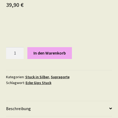
39,90
€
Supraporte
In den Warenkorb
Gips
Stuck
Elegante
Türverzierung
Kategorien:
Stuck in Silber
,
Supraporte
Schlagwort:
Ecke Gips Stuck
Türbekrönung
Türaufsatz
Wandornament
-
Beschreibung
SP11
in