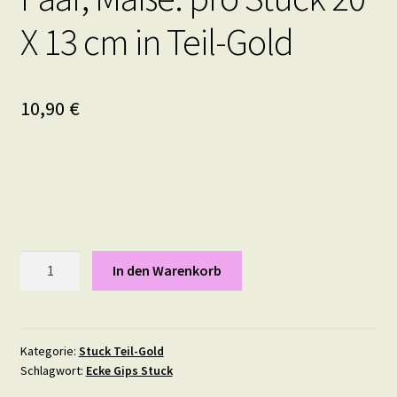
X 13 cm in Teil-Gold
10,90
€
Stuckelement
In den Warenkorb
Pride
als
Paar,
Maße:
Kategorie:
Stuck Teil-Gold
Schlagwort:
Ecke Gips Stuck
pro
Stück