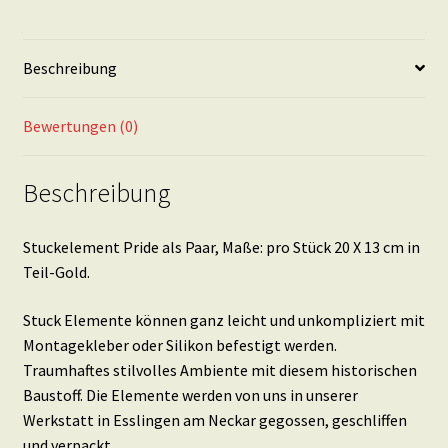
20
X
Beschreibung
13
cm
in
Bewertungen (0)
Teil-
Gold
Beschreibung
Menge
Stuckelement Pride als Paar, Maße: pro Stück 20 X 13 cm in
Teil-Gold.
Stuck Elemente können ganz leicht und unkompliziert mit
Montagekleber oder Silikon befestigt werden.
Traumhaftes stilvolles Ambiente mit diesem historischen
Baustoff. Die Elemente werden von uns in unserer
Werkstatt in Esslingen am Neckar gegossen, geschliffen
und verpackt.