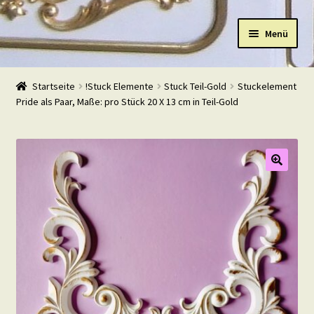
Zur
Zum
Menü
Navigation
Inhalt
springen
springen
Start
Startseite
!Stuck Elemente
Stuck Teil-Gold
Stuckelement
Pride als Paar, Maße: pro Stück 20 X 13 cm in Teil-Gold
Shop
Warenkorb
Mein Konto
Kasse
Beispiele
Kontakt