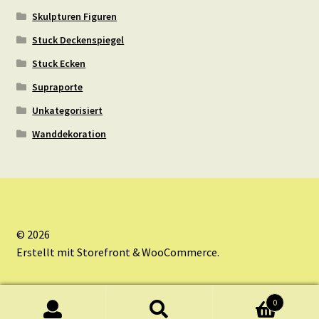
Skulpturen Figuren
Stuck Deckenspiegel
Stuck Ecken
Supraporte
Unkategorisiert
Wanddekoration
© 2026
Erstellt mit Storefront & WooCommerce
.
0
Suche
Suche