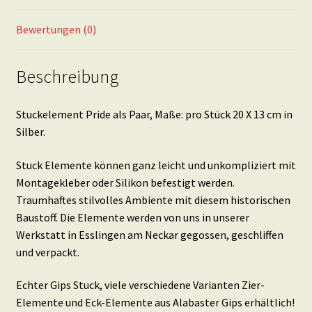
cm
in
Bewertungen (0)
Silber
Menge
Beschreibung
Stuckelement Pride als Paar, Maße: pro Stück 20 X 13 cm in
Silber.
Stuck Elemente können ganz leicht und unkompliziert mit
Montagekleber oder Silikon befestigt werden.
Traumhaftes stilvolles Ambiente mit diesem historischen
Baustoff. Die Elemente werden von uns in unserer
Werkstatt in Esslingen am Neckar gegossen, geschliffen
und verpackt.
Echter Gips Stuck, viele verschiedene Varianten Zier-
Elemente und Eck-Elemente aus Alabaster Gips erhältlich!