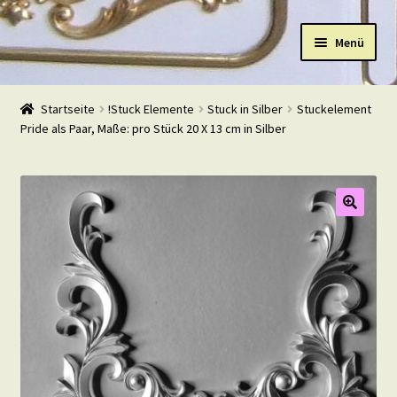
Zur
Zum
Menü
Navigation
Inhalt
springen
springen
Start
Startseite
!Stuck Elemente
Stuck in Silber
Stuckelement
Pride als Paar, Maße: pro Stück 20 X 13 cm in Silber
Shop
Warenkorb
Mein Konto
Kasse
Beispiele
Kontakt