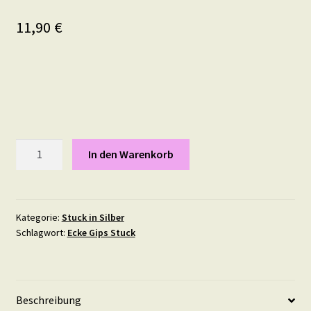
11,90
€
Stuckelement
In den Warenkorb
Pride
als
Paar,
Maße:
Kategorie:
Stuck in Silber
Schlagwort:
Ecke Gips Stuck
pro
Stück
20
X
Beschreibung
13