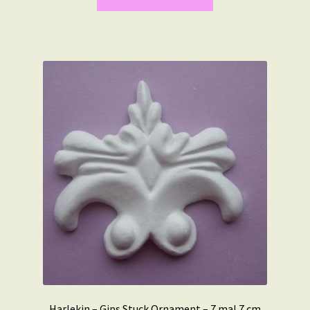
Harlekin – Gips Stuck Ornament – 7 mal 7 cm