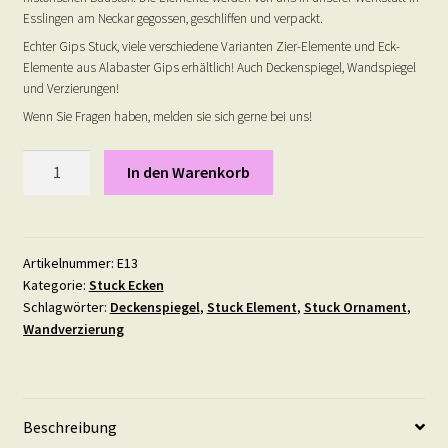
Esslingen am Neckar gegossen, geschliffen und verpackt.
Echter Gips Stuck, viele verschiedene Varianten Zier-Elemente und Eck-
Elemente aus Alabaster Gips erhältlich! Auch Deckenspiegel, Wandspiegel
und Verzierungen!
Wenn Sie Fragen haben, melden sie sich gerne bei uns!
Stuck
In den Warenkorb
Ecke
13
Menge
Artikelnummer:
E13
Kategorie:
Stuck Ecken
Schlagwörter:
Deckenspiegel
,
Stuck Element
,
Stuck Ornament
,
Wandverzierung
Beschreibung