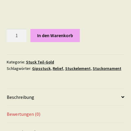
Strandmuschel,
In den Warenkorb
Maße:
9,5
X
4
Kategorie:
Stuck Teil-Gold
Schlagwörter:
Gipsstuck
,
Relief
,
Stuckelement
,
Stuckornament
cm
in
Teil-
Gold
Beschreibung
Menge
Bewertungen (0)