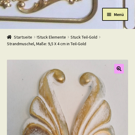
Zur
Zum
Menü
Navigation
Inhalt
springen
springen
Start
Startseite
!Stuck Elemente
Stuck Teil-Gold
Strandmuschel, Maße: 9,5 X 4 cm in Teil-Gold
Shop
Warenkorb
Mein Konto
Kasse
Beispiele
Kontakt