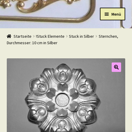
Zur
Zum
Menü
Navigation
Inhalt
springen
springen
Start
Startseite
!Stuck Elemente
Stuck in Silber
Sternchen,
Durchmesser: 10 cm in Silber
Shop
Warenkorb
Mein Konto
Kasse
Beispiele
Kontakt