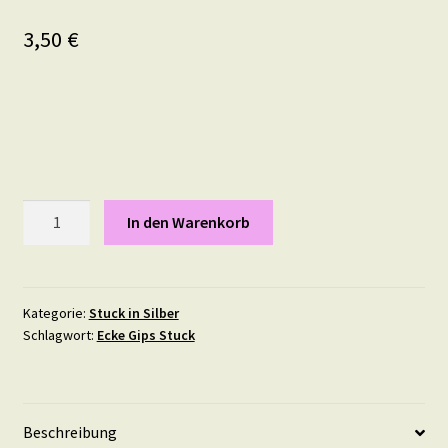
3,50
€
Sternchen,
In den Warenkorb
Durchmesser:
10
cm
in
Kategorie:
Stuck in Silber
Schlagwort:
Ecke Gips Stuck
Silber
Menge
Beschreibung