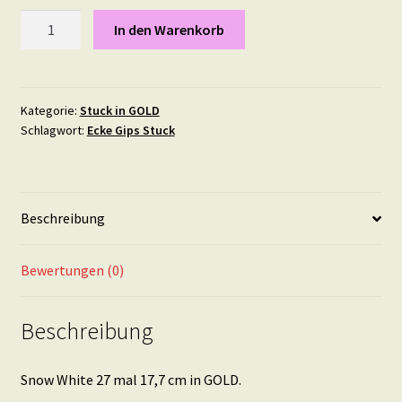
Snow
In den Warenkorb
White
27
mal
17,7
Kategorie:
Stuck in GOLD
Schlagwort:
Ecke Gips Stuck
cm
in
Gold
Menge
Beschreibung
Bewertungen (0)
Beschreibung
Snow White 27 mal 17,7 cm in GOLD.