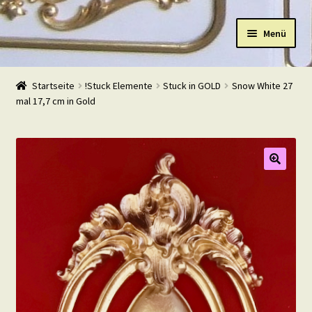
Zur
Zum
Menü
Navigation
Inhalt
springen
springen
Start
Startseite
!Stuck Elemente
Stuck in GOLD
Snow White 27
mal 17,7 cm in Gold
Shop
Warenkorb
Mein Konto
Kasse
Beispiele
Kontakt