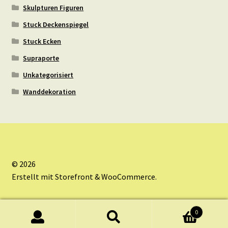
Skulpturen Figuren
Stuck Deckenspiegel
Stuck Ecken
Supraporte
Unkategorisiert
Wanddekoration
© 2026
Erstellt mit Storefront & WooCommerce
.
0
Suche
Suche