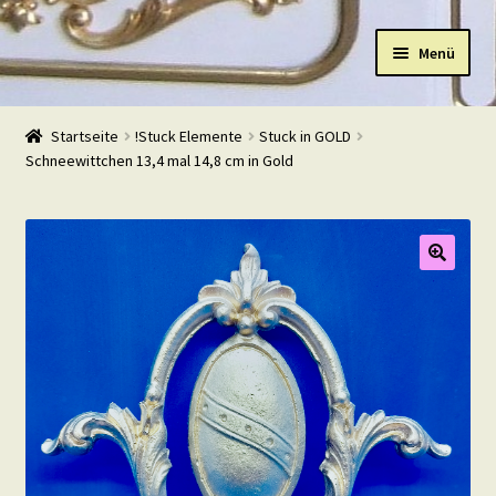
Zur
Zum
Menü
Navigation
Inhalt
springen
springen
Start
Startseite
!Stuck Elemente
Stuck in GOLD
Schneewittchen 13,4 mal 14,8 cm in Gold
Shop
Warenkorb
Mein Konto
Kasse
Beispiele
Kontakt