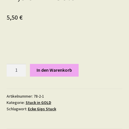
5,50
€
Schneewittchen
In den Warenkorb
13,4
mal
14,8
cm
Artikelnummer:
78-2-1
Kategorie:
Stuck in GOLD
in
Schlagwort:
Ecke Gips Stuck
Gold
Menge