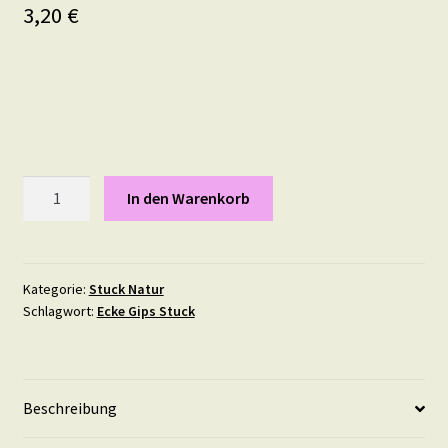
3,20
€
Saigon,
In den Warenkorb
Maße:
Durchmesser
10,5
cm
Kategorie:
Stuck Natur
Schlagwort:
Ecke Gips Stuck
Menge
Beschreibung