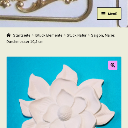
Zur
Zum
Menü
Navigation
Inhalt
springen
springen
Start
Startseite
!Stuck Elemente
Stuck Natur
Saigon, Maße:
Durchmesser 10,5 cm
Shop
Warenkorb
Mein Konto
Kasse
Beispiele
Kontakt