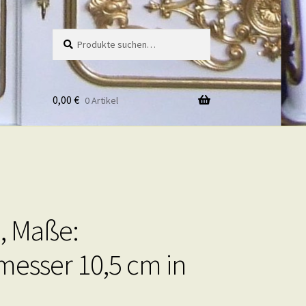
Suche
Suche
nach:
0,00
€
0 Artikel
, Maße:
esser 10,5 cm in