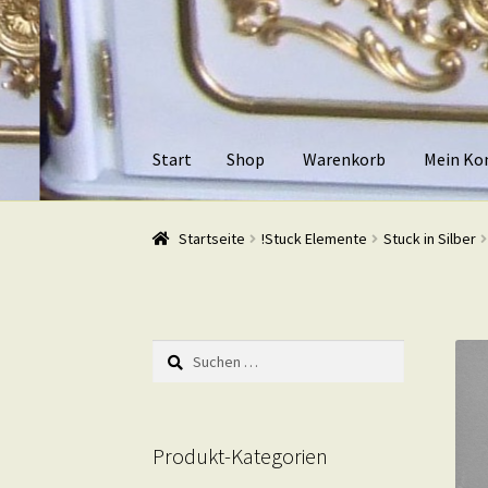
Zur
Zum
Navigation
Inhalt
springen
springen
Start
Shop
Warenkorb
Mein Ko
Start
Shop
Warenkorb
Mein Konto
Kasse
Beis
Startseite
!Stuck Elemente
Stuck in Silber
Suchen
nach:
Produkt-Kategorien