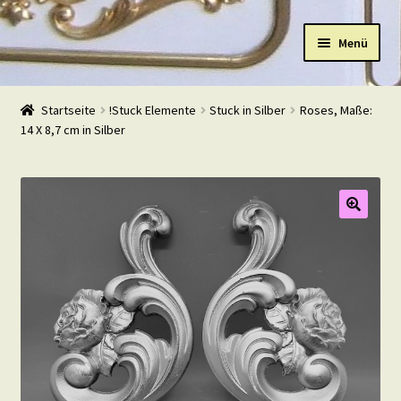
Zur
Zum
Menü
Navigation
Inhalt
springen
springen
Start
Startseite
!Stuck Elemente
Stuck in Silber
Roses, Maße:
14 X 8,7 cm in Silber
Shop
Warenkorb
Mein Konto
Kasse
Beispiele
Kontakt