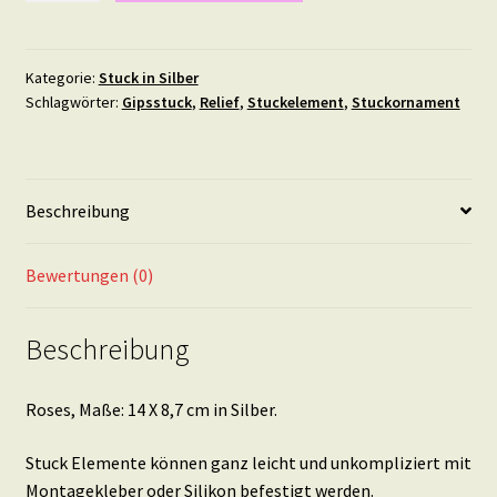
14
X
8,7
Kategorie:
Stuck in Silber
Schlagwörter:
Gipsstuck
,
Relief
,
Stuckelement
,
Stuckornament
cm
in
Silber
Menge
Beschreibung
Bewertungen (0)
Beschreibung
Roses, Maße: 14 X 8,7 cm in Silber.
Stuck Elemente können ganz leicht und unkompliziert mit
Montagekleber oder Silikon befestigt werden.