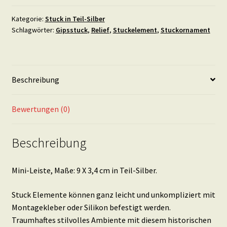
9
X
Kategorie:
Stuck in Teil-Silber
Schlagwörter:
Gipsstuck
,
Relief
,
Stuckelement
,
Stuckornament
3,4
cm
in
Teil-
Beschreibung
Silber
Menge
Bewertungen (0)
Beschreibung
Mini-Leiste, Maße: 9 X 3,4 cm in Teil-Silber.
Stuck Elemente können ganz leicht und unkompliziert mit
Montagekleber oder Silikon befestigt werden.
Traumhaftes stilvolles Ambiente mit diesem historischen