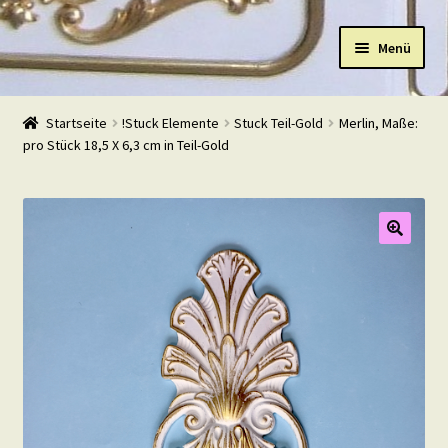
Zur
Zum
Menü
Navigation
Inhalt
springen
springen
Start
Startseite
!Stuck Elemente
Stuck Teil-Gold
Merlin, Maße:
pro Stück 18,5 X 6,3 cm in Teil-Gold
Shop
Warenkorb
Mein Konto
Kasse
Beispiele
Kontakt