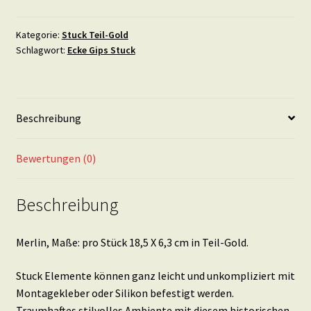
Stück
18,5
Kategorie:
Stuck Teil-Gold
Schlagwort:
Ecke Gips Stuck
X
6,3
cm
in
Beschreibung
Teil-
Gold
Menge
Bewertungen (0)
Beschreibung
Merlin, Maße: pro Stück 18,5 X 6,3 cm in Teil-Gold.
Stuck Elemente können ganz leicht und unkompliziert mit
Montagekleber oder Silikon befestigt werden.
Traumhaftes stilvolles Ambiente mit diesem historischen