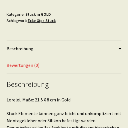
X
8
Kategorie:
Stuck in GOLD
Schlagwort:
Ecke Gips Stuck
cm
in
Gold
Menge
Beschreibung
Bewertungen (0)
Beschreibung
Lorelei, Maße: 21,5 X 8 cm in Gold.
Stuck Elemente können ganz leicht und unkompliziert mit
Montagekleber oder Silikon befestigt werden.
Traumhaftes stilvolles Ambiente mit diesem historischen