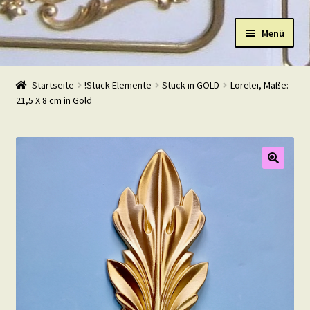
Zur
Zum
Menü
Navigation
Inhalt
springen
springen
Start
Startseite
!Stuck Elemente
Stuck in GOLD
Lorelei, Maße:
21,5 X 8 cm in Gold
Shop
Warenkorb
Mein Konto
Kasse
Beispiele
Kontakt