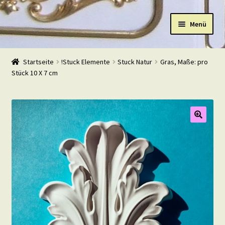
Zur
Zum
Menü
Navigation
Inhalt
springen
springen
Start
Startseite
!Stuck Elemente
Stuck Natur
Gras, Maße: pro
Stück 10 X 7 cm
Shop
Warenkorb
Mein Konto
Kasse
Beispiele
Kontakt