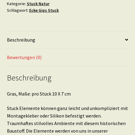
10
Kategorie:
Stuck Natur
Schlagwort:
Ecke Gips Stuck
X
7
cm
Menge
Beschreibung
Bewertungen (0)
Beschreibung
Gras, Maße: pro Stück 10 X 7 cm
Stuck Elemente können ganz leicht und unkompliziert mit
Montagekleber oder Silikon befestigt werden.
Traumhaftes stilvolles Ambiente mit diesem historischen
Baustoff. Die Elemente werden von uns in unserer