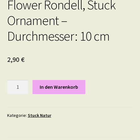
Flower Rondell, Stuck
Ornament –
Durchmesser: 10 cm
2,90
€
Flower
In den Warenkorb
Rondell,
Stuck
Ornament
-
Kategorie:
Stuck Natur
Durchmesser:
10
cm