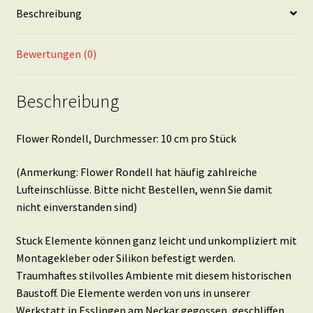
Beschreibung
Menge
Bewertungen (0)
Beschreibung
Flower Rondell, Durchmesser: 10 cm pro Stück
(Anmerkung: Flower Rondell hat häufig zahlreiche
Lufteinschlüsse. Bitte nicht Bestellen, wenn Sie damit
nicht einverstanden sind)
Stuck Elemente können ganz leicht und unkompliziert mit
Montagekleber oder Silikon befestigt werden.
Traumhaftes stilvolles Ambiente mit diesem historischen
Baustoff. Die Elemente werden von uns in unserer
Werkstatt in Esslingen am Neckar gegossen, geschliffen