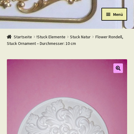
Zur
Zum
Menü
Navigation
Inhalt
springen
springen
Start
Startseite
!Stuck Elemente
Stuck Natur
Flower Rondell,
Stuck Ornament – Durchmesser: 10 cm
Shop
Warenkorb
Mein Konto
Kasse
Beispiele
Kontakt