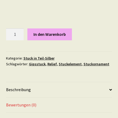
Flower
In den Warenkorb
Rondell,
Durchmesser:
10
cm
Kategorie:
Stuck in Teil-Silber
Schlagwörter:
Gipsstuck
,
Relief
,
Stuckelement
,
Stuckornament
in
Teil-
Silber
Menge
Beschreibung
Bewertungen (0)