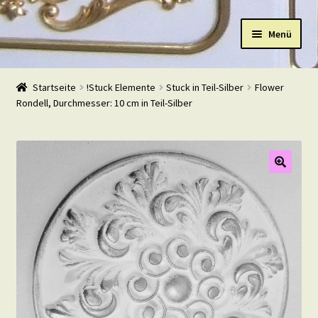
Zur
Zum
Menü
Navigation
Inhalt
springen
springen
Start
Startseite
!Stuck Elemente
Stuck in Teil-Silber
Flower
Rondell, Durchmesser: 10 cm in Teil-Silber
Shop
Warenkorb
Mein Konto
Kasse
Beispiele
Kontakt