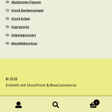
Skulpturen Figuren
Stuck Deckenspiegel
Stuck Ecken
Supraporte
Unkategorisiert
Wanddekoration
© 2026
Erstellt mit Storefront & WooCommerce
.
0
Suche
Suche