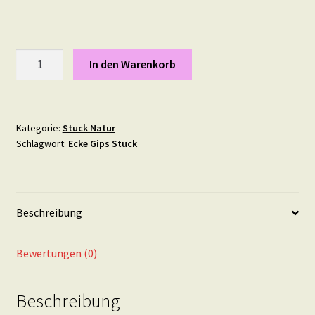
Blumenkranz,
In den Warenkorb
16,5
mal
7
cm
Kategorie:
Stuck Natur
Schlagwort:
Ecke Gips Stuck
Menge
Beschreibung
Bewertungen (0)
Beschreibung