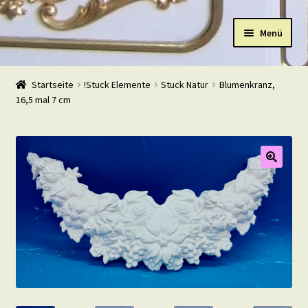
Zur
Zum
Menü
Navigation
Inhalt
springen
springen
Start
Startseite
!Stuck Elemente
Stuck Natur
Blumenkranz,
16,5 mal 7 cm
Shop
Warenkorb
Mein Konto
Kasse
Beispiele
Kontakt