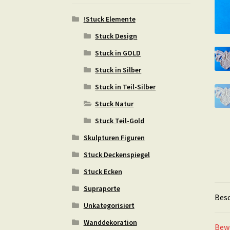
!Stuck Elemente
Stuck Design
Stuck in GOLD
Stuck in Silber
Stuck in Teil-Silber
Stuck Natur
Stuck Teil-Gold
Skulpturen Figuren
Stuck Deckenspiegel
Stuck Ecken
Supraporte
Bes
Unkategorisiert
Wanddekoration
Bew