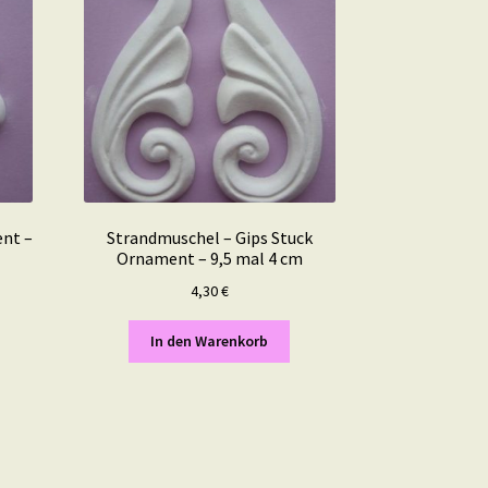
ent –
Strandmuschel – Gips Stuck
Ornament – 9,5 mal 4 cm
4,30
€
In den Warenkorb