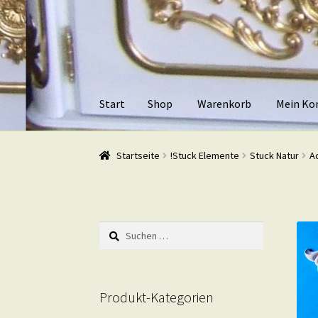
Zur
Zum
Navigation
Inhalt
springen
springen
Start
Shop
Warenkorb
Mein Ko
Start
Shop
Warenkorb
Mein Konto
Kasse
Beis
Startseite
!Stuck Elemente
Stuck Natur
Ad
Suchen
nach:
Produkt-Kategorien