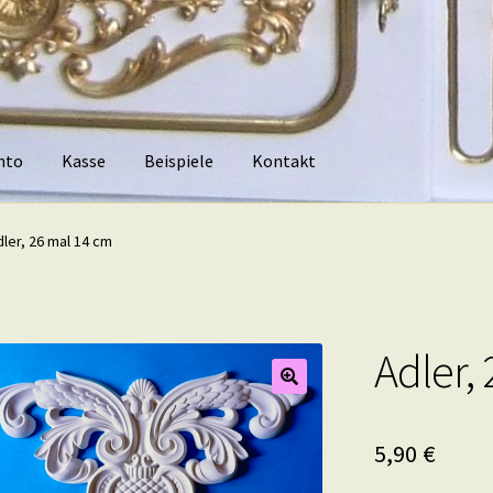
nto
Kasse
Beispiele
Kontakt
piele
Kontakt
ler, 26 mal 14 cm
Adler,
5,90
€