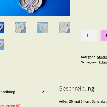
Adler,
26
mal
14
cm
Kategorie:
Stuck 
Schlagwort:
Ecke 
Menge
Beschreibung
chreibung
Adler, 26 mal 14 cm, Schenkel
ertungen (0)