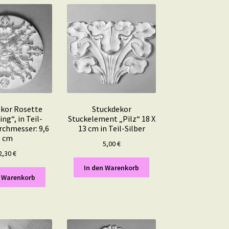
kor Rosette
Stuckdekor
ng“, in Teil-
Stuckelement „Pilz“ 18 X
urchmesser: 9,6
13 cm in Teil-Silber
cm
5,00
€
2,30
€
In den Warenkorb
n Warenkorb