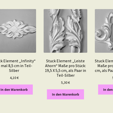
k Element „Infinity“
Stuck Element „Leiste
Stuck Ele
 mal 8,5 cm in Teil-
Ahorn“ Maße pro Stück:
Maße pro 
Silber
19,5 X 5,5 cm, als Paar in
cm, als Paa
Teil-Silber
4,10
€
5,30
€
In den Warenkorb
In de
In den Warenkorb