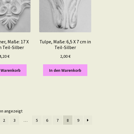
ner, Maße: 17 X
Tulpe, Maße: 6,5 X 7 cm in
n Teil-Silber
Teil-Silber
4,20
€
2,00
€
n Warenkorb
In den Warenkorb
en angezeigt
2
3
…
5
6
7
8
9