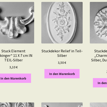
Stuck Element
Stuckdekor Relief in Teil-
Stuckde
kinger“ 11 X 7 cm IN
Silber
„Charmi
TEIL-Silber
Silber, D
3,50
€
3,10
€
In den Warenkorb
In den Warenkorb
In de