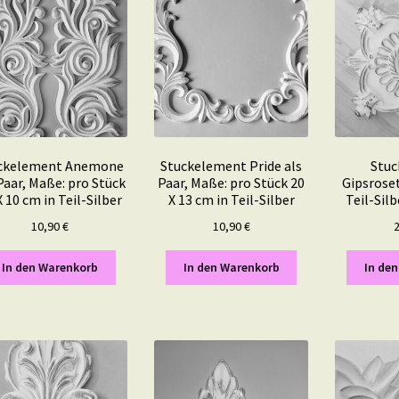
ckelement Anemone
Stuckelement Pride als
Stuc
Paar, Maße: pro Stück
Paar, Maße: pro Stück 20
Gipsrose
X 10 cm in Teil-Silber
X 13 cm in Teil-Silber
Teil-Sil
10,90
€
10,90
€
In den Warenkorb
In den Warenkorb
In de