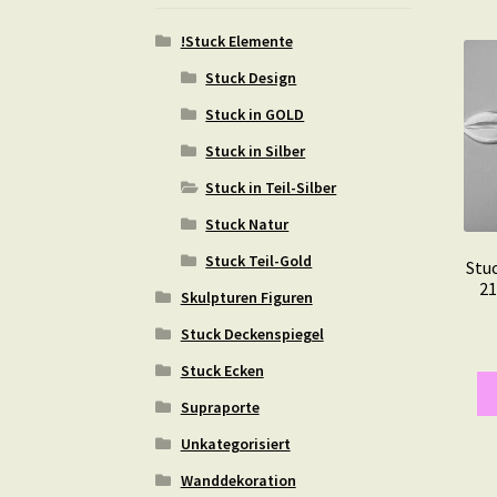
!Stuck Elemente
Stuck Design
Stuck in GOLD
Stuck in Silber
Stuck in Teil-Silber
Stuck Natur
Stuck Teil-Gold
Stuc
21
Skulpturen Figuren
Stuck Deckenspiegel
Stuck Ecken
Supraporte
Unkategorisiert
Wanddekoration