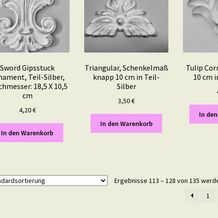
Sword Gipsstuck
Triangular, Schenkelmaß
Tulip Cor
nament, Teil-Silber,
knapp 10 cm in Teil-
10 cm i
chmesser: 18,5 X 10,5
Silber
cm
3,50
€
4,20
€
In de
In den Warenkorb
In den Warenkorb
Ergebnisse 113 – 128 von 135 werd
1