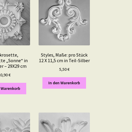
krosette,
Styles, Maße: pro Stück
tte „Sonne“ in
12 X 11,5 cm in Teil-Silber
ber – 29X29 cm
5,50
€
20,90
€
In den Warenkorb
n Warenkorb