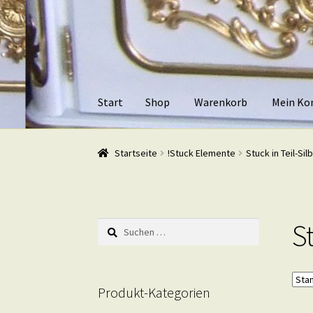
Zur
Zum
Navigation
Inhalt
springen
springen
Start
Shop
Warenkorb
Mein Ko
Start
Shop
Warenkorb
Mein Konto
Kasse
Beis
Startseite
!Stuck Elemente
Stuck in Teil-Sil
St
Suchen
nach:
Produkt-Kategorien