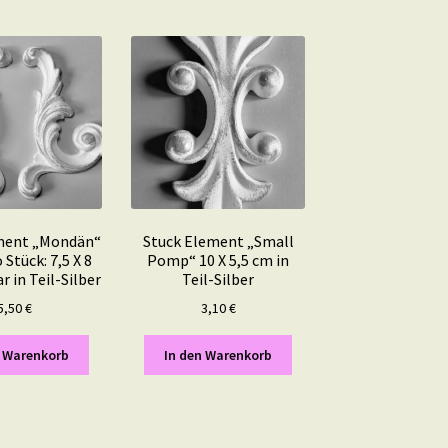
ment „Mondän“
Stuck Element „Small
Stück: 7,5 X 8
Pomp“ 10 X 5,5 cm in
r in Teil-Silber
Teil-Silber
5,50
€
3,10
€
n Warenkorb
In den Warenkorb