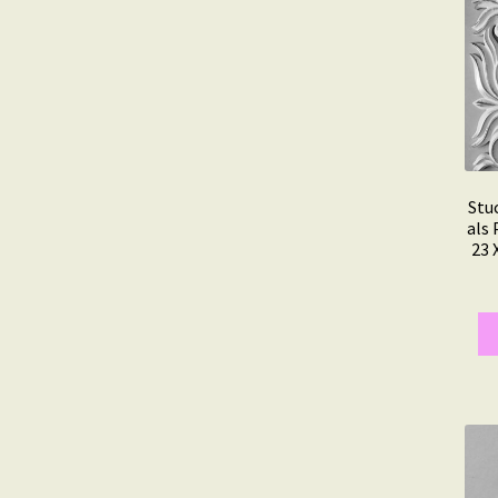
Stu
als 
23 