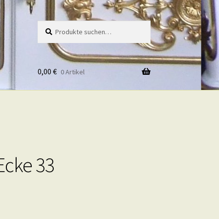
Suche
Suche
nach:
0,00
€
0 Artikel
Ecke 33