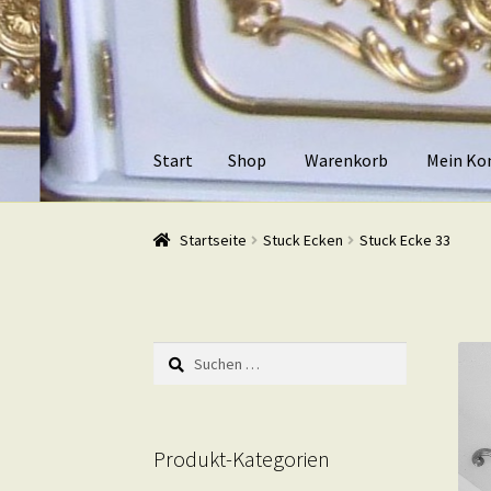
Zur
Zum
Navigation
Inhalt
springen
springen
Start
Shop
Warenkorb
Mein Ko
Start
Shop
Warenkorb
Mein Konto
Kasse
Beis
Startseite
Stuck Ecken
Stuck Ecke 33
Suchen
nach:
Produkt-Kategorien