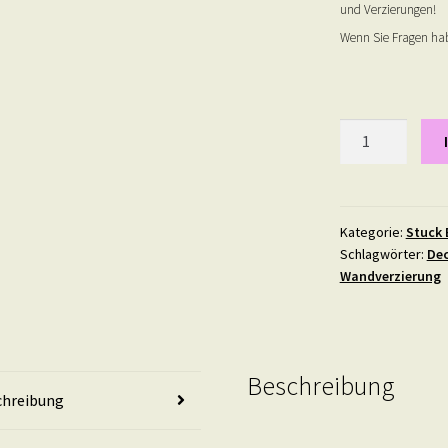
und Verzierungen!
Wenn Sie Fragen hab
Stuck
Ecke
33
Menge
Kategorie:
Stuck 
Schlagwörter:
Dec
Wandverzierung
Beschreibung
chreibung