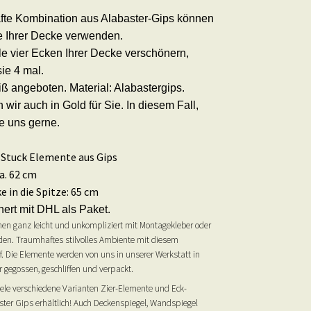
te Kombination aus Alabaster-Gips können
ke Ihrer Decke verwenden.
le vier Ecken Ihrer Decke verschönern,
sie 4 mal.
iß angeboten. Material: Alabastergips.
 wir auch in Gold für Sie. In diesem Fall,
ie uns gerne.
k Stuck Elemente aus Gips
a. 62 cm
 in die Spitze: 65 cm
ert mit DHL als Paket.
en ganz leicht und unkompliziert mit Montagekleber oder
rden. Traumhaftes stilvolles Ambiente mit diesem
f. Die Elemente werden von uns in unserer Werkstatt in
 gegossen, geschliffen und verpackt.
iele verschiedene Varianten Zier-Elemente und Eck-
ter Gips erhältlich! Auch Deckenspiegel, Wandspiegel