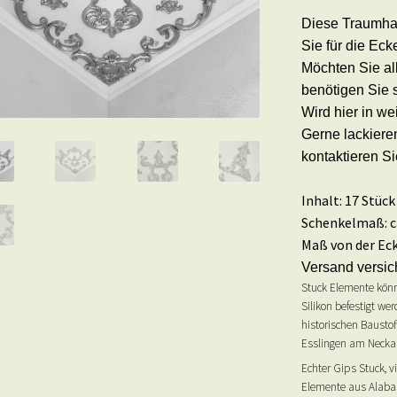
Diese Traumhaf
Sie für die Ec
Möchten Sie al
benötigen Sie 
Wird hier in we
Gerne lackieren
kontaktieren S
Inhalt: 17 Stüc
Schenkelmaß: c
Maß von der Ecke
Versand versich
Stuck Elemente könn
Silikon befestigt we
historischen Baustof
Esslingen am Neckar
Echter Gips Stuck, v
Elemente aus Alabas