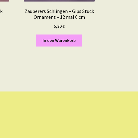
ck
Zauberers Schlingen – Gips Stuck
Ornament – 12 mal 6 cm
5,30
€
In den Warenkorb