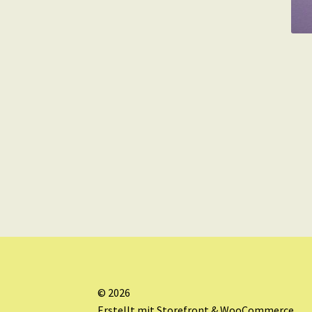
© 2026
Erstellt mit Storefront & WooCommerce
.