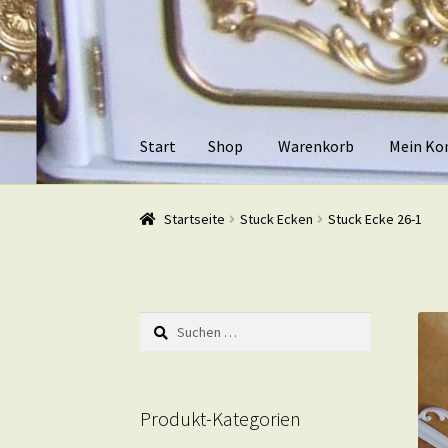
Zur
Zum
Navigation
Inhalt
springen
springen
Start
Shop
Warenkorb
Mein Ko
Start
Shop
Warenkorb
Mein Konto
Kasse
Beis
Startseite
Stuck Ecken
Stuck Ecke 26-1
Suchen
nach:
Produkt-Kategorien