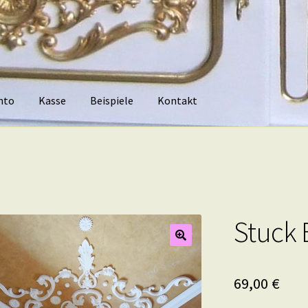
nto
Kasse
Beispiele
Kontakt
piele
Kontakt
Stuck 
69,00
€