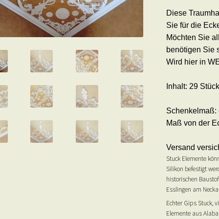
Diese Traumhaf
Sie für die Ec
Möchten Sie al
benötigen Sie 
Wird hier in W
Inhalt: 29 Stü
Schenkelmaß: 
Maß von der Ec
Versand versich
Stuck Elemente könn
Silikon befestigt we
historischen Baustof
Esslingen am Neckar
Echter Gips Stuck, v
Elemente aus Alabas