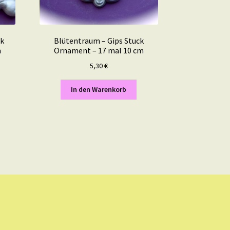
ck
Blütentraum – Gips Stuck
m
Ornament – 17 mal 10 cm
5,30
€
In den Warenkorb