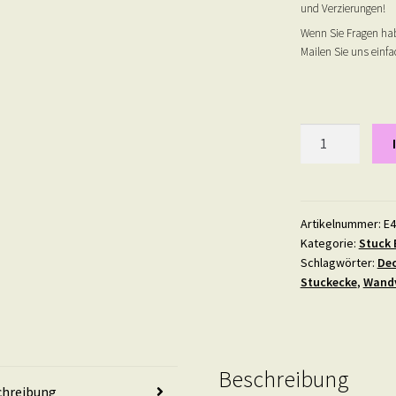
und Verzierungen!
Wenn Sie Fragen hab
Mailen Sie uns einfac
Stuck
Ecke
26-
1
Menge
Artikelnummer:
E4
Kategorie:
Stuck 
Schlagwörter:
Dec
Stuckecke
,
Wandv
Beschreibung
chreibung