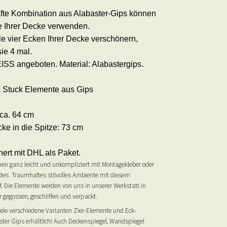
te Kombination aus Alabaster-Gips können
ke Ihrer Decke verwenden.
le vier Ecken Ihrer Decke verschönern,
sie 4 mal.
EISS angeboten. Material: Alabastergips.
ck Stuck Elemente aus Gips
ca. 64 cm
ke in die Spitze: 73 cm
ert mit DHL als Paket.
en ganz leicht und unkompliziert mit Montagekleber oder
rden. Traumhaftes stilvolles Ambiente mit diesem
f. Die Elemente werden von uns in unserer Werkstatt in
 gegossen, geschliffen und verpackt.
iele verschiedene Varianten Zier-Elemente und Eck-
ter Gips erhältlich! Auch Deckenspiegel, Wandspiegel