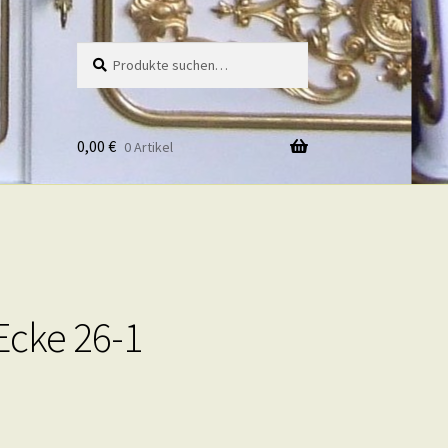
Suche
Suche
nach:
0,00
€
0 Artikel
Ecke 26-1