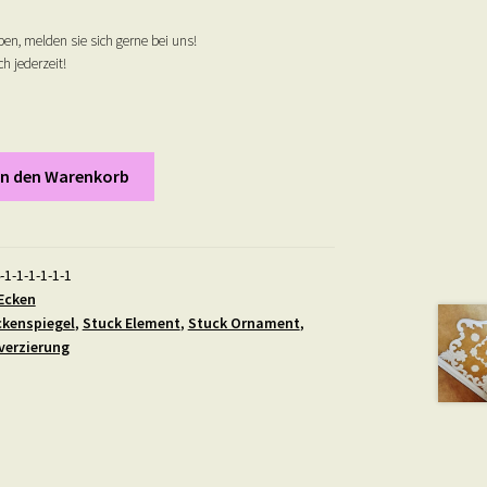
en, melden sie sich gerne bei uns!
h jederzeit!
In den Warenkorb
-1-1-1-1-1-1
Ecken
kenspiegel
,
Stuck Element
,
Stuck Ornament
,
erzierung