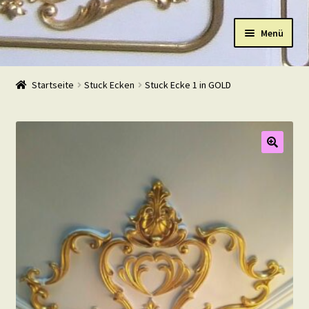
Zur
Zum
Menü
Navigation
Inhalt
springen
springen
Start
Startseite
Stuck Ecken
Stuck Ecke 1 in GOLD
Shop
Warenkorb
Mein Konto
Kasse
Beispiele
Kontakt