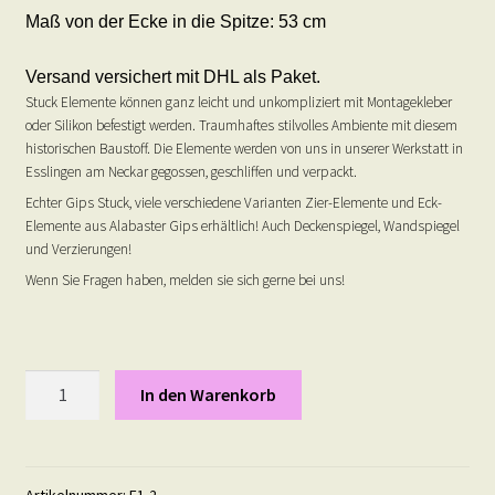
Maß von der Ecke in die Spitze: 53 cm
Versand versichert mit DHL als Paket.
Stuck Elemente können ganz leicht und unkompliziert mit Montagekleber
oder Silikon befestigt werden. Traumhaftes stilvolles Ambiente mit diesem
historischen Baustoff. Die Elemente werden von uns in unserer Werkstatt in
Esslingen am Neckar gegossen, geschliffen und verpackt.
Echter Gips Stuck, viele verschiedene Varianten Zier-Elemente und Eck-
Elemente aus Alabaster Gips erhältlich! Auch Deckenspiegel, Wandspiegel
und Verzierungen!
Wenn Sie Fragen haben, melden sie sich gerne bei uns!
Stuck
In den Warenkorb
Ecke
1
in
GOLD
Artikelnummer:
E1-2