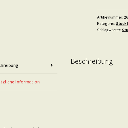
Gips
Stuck
Ornament
Artikelnummer:
26
Kategorie:
Stuck 
-
Schlagwörter:
Stu
13
mal
8
cm
Beschreibung
Menge
chreibung
tzliche Information