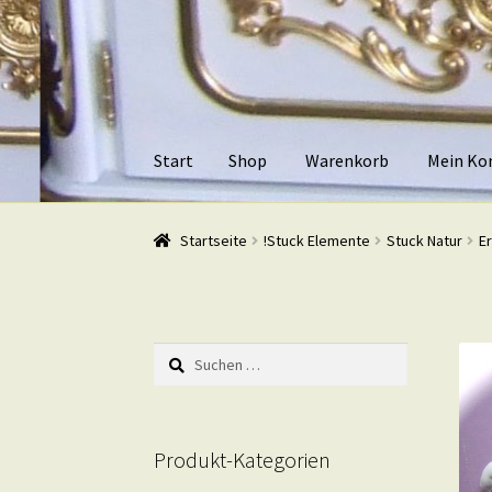
Zur
Zum
Navigation
Inhalt
springen
springen
Start
Shop
Warenkorb
Mein Ko
Start
Shop
Warenkorb
Mein Konto
Kasse
Beis
Startseite
!Stuck Elemente
Stuck Natur
E
Suchen
nach:
Produkt-Kategorien