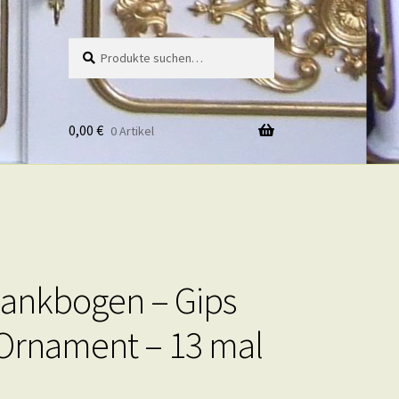
Suche
Suche
nach:
0,00
€
0 Artikel
ankbogen – Gips
Ornament – 13 mal