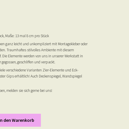
ck, Maße: 13 mal 8 cm pro Stück
en ganz leicht und unkompliziert mit Montagekleber oder
rden. Traumhaftes stilvolles Ambiente mit diesem
f. Die Elemente werden von uns in unserer Werkstatt in
 gegossen, geschliffen und verpackt.
viele verschiedene Varianten Zier-Elemente und Eck-
ter Gips erhältlich! Auch Deckenspiegel, Wandspiegel
en, melden sie sich gerne bei uns!
n
In den Warenkorb