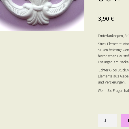
3,90
€
Erntedankbogen, Stü
Stuck Elemente könn
Silikon befestigt we
historischen Baustof
Esslingen am Neckar
Echter Gips Stuck, 
Elemente aus Alabas
und Verzierungen!
Wenn Sie Fragen hab
Erntedankboge
-