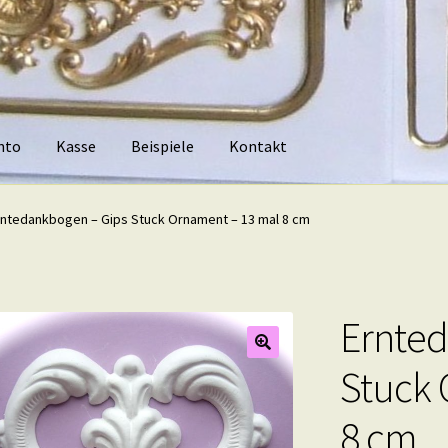
nto
Kasse
Beispiele
Kontakt
piele
Kontakt
rntedankbogen – Gips Stuck Ornament – 13 mal 8 cm
Ernted
Stuck 
8 cm