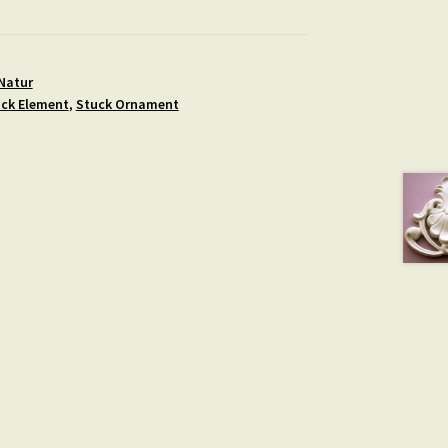
Natur
ck Element
,
Stuck Ornament