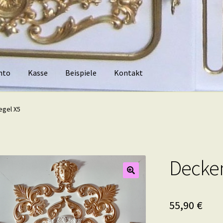
nto
Kasse
Beispiele
Kontakt
piele
Kontakt
egel X5
Decken
55,90
€