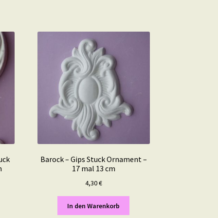
uck
Barock – Gips Stuck Ornament –
m
17 mal 13 cm
4,30
€
In den Warenkorb