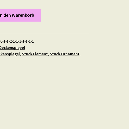
In den Warenkorb
0-1-1-2-1-1-1-1-1-1-1
Deckenspiegel
kenspiegel
,
Stuck Element
,
Stuck Ornament
,