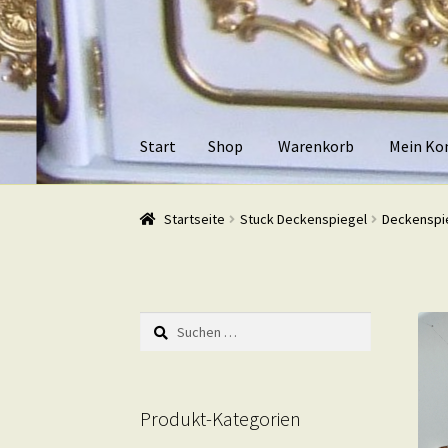
Zur
Zum
Navigation
Inhalt
springen
springen
Start
Shop
Warenkorb
Mein Ko
Start
Shop
Warenkorb
Mein Konto
Kasse
Beis
Startseite
Stuck Deckenspiegel
Deckenspi
Suchen
nach:
Produkt-Kategorien