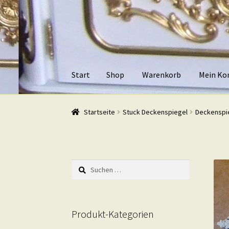
Zur
Zum
Navigation
Inhalt
springen
springen
Start
Shop
Warenkorb
Mein Ko
Start
Shop
Warenkorb
Mein Konto
Kasse
Beis
Startseite
Stuck Deckenspiegel
Deckenspi
Suchen
nach:
Produkt-Kategorien