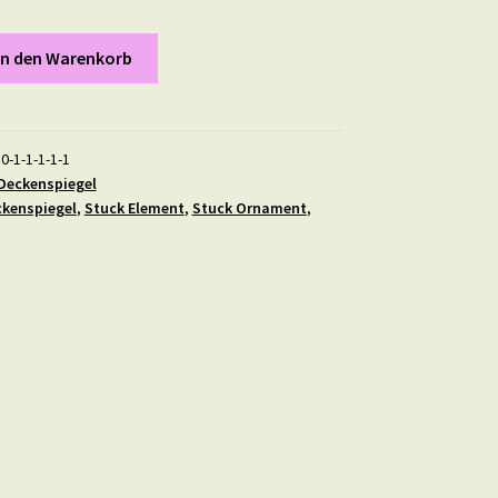
In den Warenkorb
0-1-1-1-1-1
Deckenspiegel
kenspiegel
,
Stuck Element
,
Stuck Ornament
,