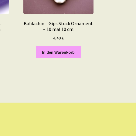
k
Baldachin – Gips Stuck Ornament
m
– 10 mal 10 cm
4,40
€
In den Warenkorb