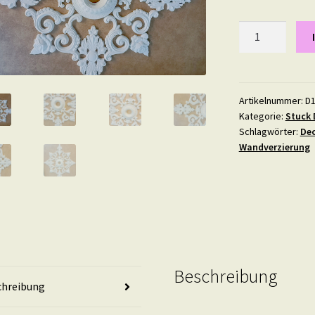
Deckenspiegel
WD
7
Menge
Artikelnummer:
D1
Kategorie:
Stuck 
Schlagwörter:
Dec
Wandverzierung
Beschreibung
chreibung