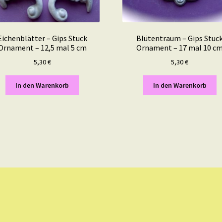
Eichenblätter – Gips Stuck
Blütentraum – Gips Stuc
Ornament – 12,5 mal 5 cm
Ornament – 17 mal 10 c
5,30
€
5,30
€
In den Warenkorb
In den Warenkorb