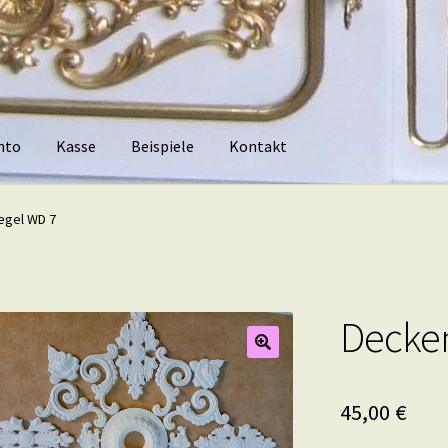
nto
Kasse
Beispiele
Kontakt
piele
Kontakt
egel WD 7
Decken
45,00
€