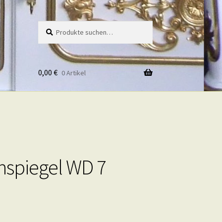
Suche
Suche
nach:
0,00
€
0 Artikel
spiegel WD 7