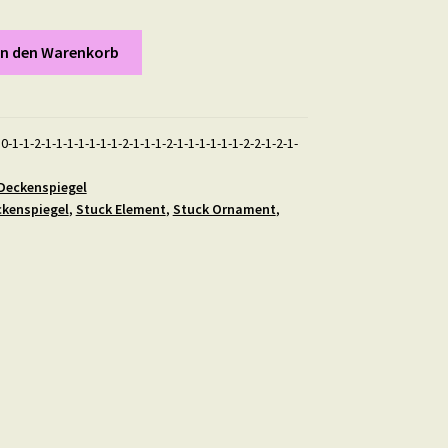
In den Warenkorb
0-1-1-2-1-1-1-1-1-1-1-2-1-1-1-2-1-1-1-1-1-1-2-2-1-2-1-
Deckenspiegel
kenspiegel
,
Stuck Element
,
Stuck Ornament
,