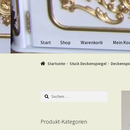
Zur
Zum
Navigation
Inhalt
springen
springen
Start
Shop
Warenkorb
Mein Ko
Start
Shop
Warenkorb
Mein Konto
Kasse
Beis
Startseite
Stuck Deckenspiegel
Deckenspie
Suchen
nach:
Produkt-Kategorien