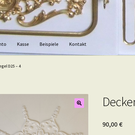
nto
Kasse
Beispiele
Kontakt
piele
Kontakt
gel D25 – 4
Decken
90,00
€