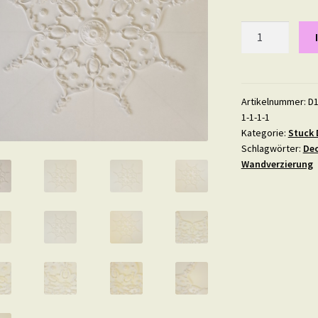
Deckenspiegel
D25
-
4
Menge
Artikelnummer:
D1
1-1-1-1
Kategorie:
Stuck 
Schlagwörter:
Dec
Wandverzierung