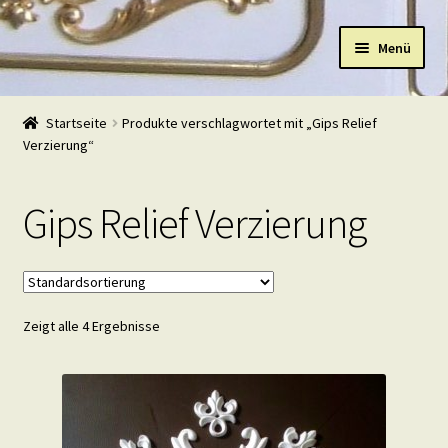
Zur
Zum
Menü
Navigation
Inhalt
springen
springen
Start
Startseite
Produkte verschlagwortet mit „Gips Relief
Verzierung“
Shop
Warenkorb
Gips Relief Verzierung
Mein Konto
Kasse
Zeigt alle 4 Ergebnisse
Beispiele
Kontakt