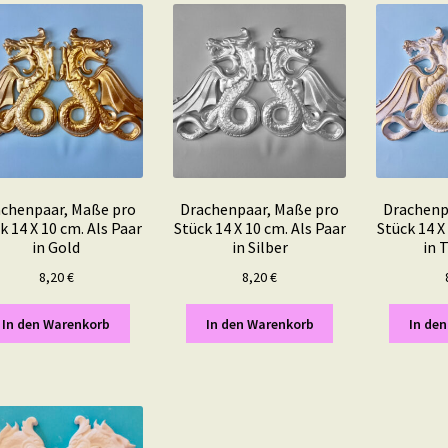
chenpaar, Maße pro
Drachenpaar, Maße pro
Drachenp
k 14 X 10 cm. Als Paar
Stück 14 X 10 cm. Als Paar
Stück 14 X
in Gold
in Silber
in 
8,20
€
8,20
€
In den Warenkorb
In den Warenkorb
In de