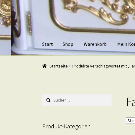
Zur
Zum
Navigation
Inhalt
springen
springen
Start
Shop
Warenkorb
Mein Ko
Start
Shop
Warenkorb
Mein Konto
Kasse
Beis
Startseite
Produkte verschlagwortet mit „Fa
F
Suchen
nach:
Produkt-Kategorien