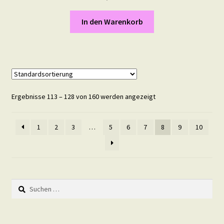
In den Warenkorb
Ergebnisse 113 – 128 von 160 werden angezeigt
1
2
3
…
5
6
7
8
9
10
Suchen
nach: