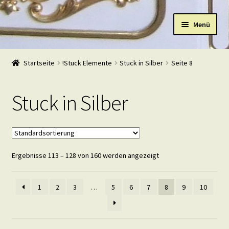
Zur
Zum
Menü
Navigation
Inhalt
springen
springen
Start
Startseite
!Stuck Elemente
Stuck in Silber
Seite 8
Shop
Stuck in Silber
Warenkorb
Mein Konto
Ergebnisse 113 – 128 von 160 werden angezeigt
Kasse
Beispiele
1
2
3
…
5
6
7
8
9
10
Kontakt