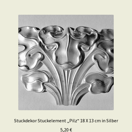
Stuckdekor Stuckelement „Pilz“ 18 X 13 cm in Silber
5,20
€