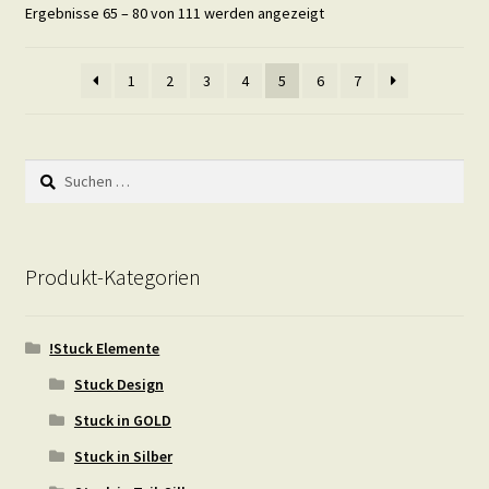
Ergebnisse 65 – 80 von 111 werden angezeigt
1
2
3
4
5
6
7
Suchen
nach:
Produkt-Kategorien
!Stuck Elemente
Stuck Design
Stuck in GOLD
Stuck in Silber