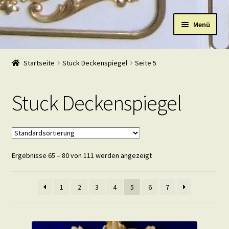
Zur
Zum
Menü
Navigation
Inhalt
springen
springen
Start
Startseite
Stuck Deckenspiegel
Seite 5
Shop
Stuck Deckenspiegel
Warenkorb
Mein Konto
Ergebnisse 65 – 80 von 111 werden angezeigt
Kasse
Beispiele
1
2
3
4
5
6
7
Kontakt